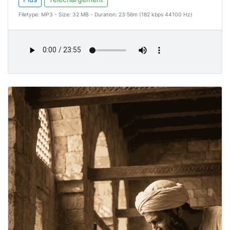
Filetype: MP3 - Size: 32 MB - Duration: 23:56m (182 kbps 44100 Hz)