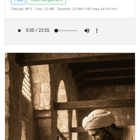
Filetype: MP3 - Size: 32 MB - Duration: 23:56m (182 kbps 44100 Hz)