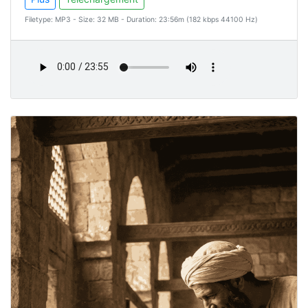
Filetype: MP3 - Size: 32 MB - Duration: 23:56m (182 kbps 44100 Hz)