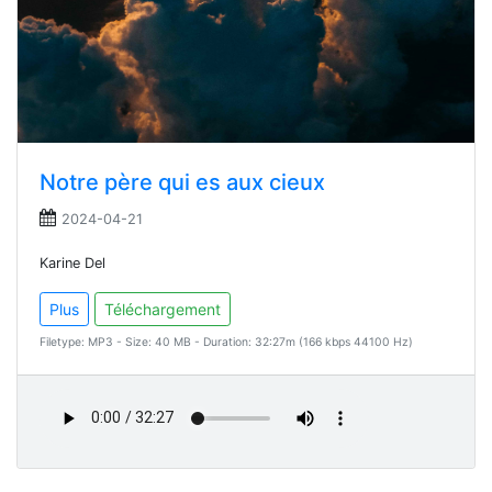
Notre père qui es aux cieux
2024-04-21
Karine Del
Plus
Téléchargement
Filetype: MP3 - Size: 40 MB - Duration: 32:27m (166 kbps 44100 Hz)