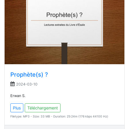
Prophète(s) ?
2024-03-10
Erwan S.
Plus
Téléchargement
Filetype: MP3 - Size: 33 MB - Duration: 25:24m (176 kbps 44100 Hz)