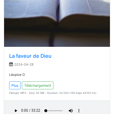
La faveur de Dieu
2024-04-28
Léoploe O
Plus
Téléchargement
Filetype: MP3 - Size: 40 MB - Duration: 33:23m (163 kbps 44100 Hz)