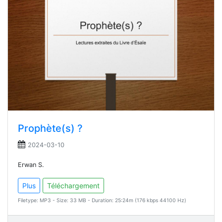
Prophète(s) ?
2024-03-10
Erwan S.
Plus
Téléchargement
Filetype: MP3 - Size: 33 MB - Duration: 25:24m (176 kbps 44100 Hz)