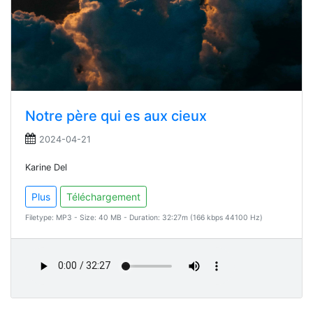
Notre père qui es aux cieux
2024-04-21
Karine Del
Plus
Téléchargement
Filetype: MP3 - Size: 40 MB - Duration: 32:27m (166 kbps 44100 Hz)