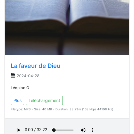
La faveur de Dieu
2024-04-28
Léoploe O
Plus
Téléchargement
Filetype: MP3 - Size: 40 MB - Duration: 33:23m (163 kbps 44100 Hz)