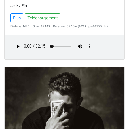
Jacky Firn
Plus
Téléchargement
Filetype: MP3 - Size: 42 MB - Duration: 32:15m (163 kbps 44100 Hz)