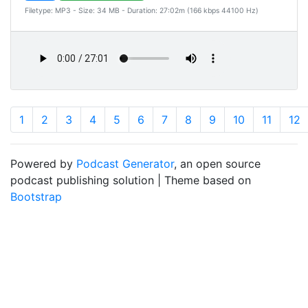
Filetype: MP3 - Size: 34 MB - Duration: 27:02m (166 kbps 44100 Hz)
1
2
3
4
5
6
7
8
9
10
11
12
Powered by
Podcast Generator
, an open source
podcast publishing solution | Theme based on
Bootstrap