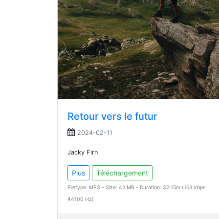
Retour vers le futur
2024-02-11
Jacky Firn
Plus
Téléchargement
Filetype: MP3 - Size: 42 MB - Duration: 32:15m (163 kbps
44100 Hz)