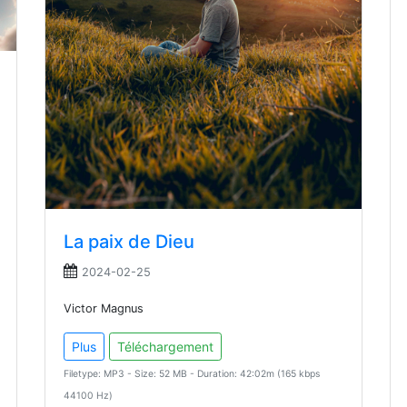
La paix de Dieu
2024-02-25
Victor Magnus
Plus
Téléchargement
Filetype: MP3 - Size: 52 MB - Duration: 42:02m (165 kbps
44100 Hz)