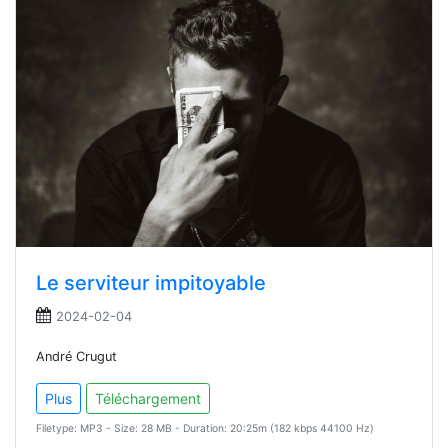
Le serviteur impitoyable
2024-02-04
André Crugut
Plus
Téléchargement
Filetype: MP3 - Size: 28 MB - Duration: 20:25m (182 kbps 44100 Hz)