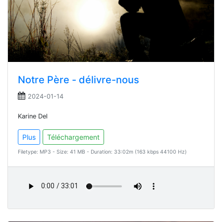
Notre Père - délivre-nous
2024-01-14
Karine Del
Plus
Téléchargement
Filetype: MP3 - Size: 41 MB - Duration: 33:02m (163 kbps 44100 Hz)