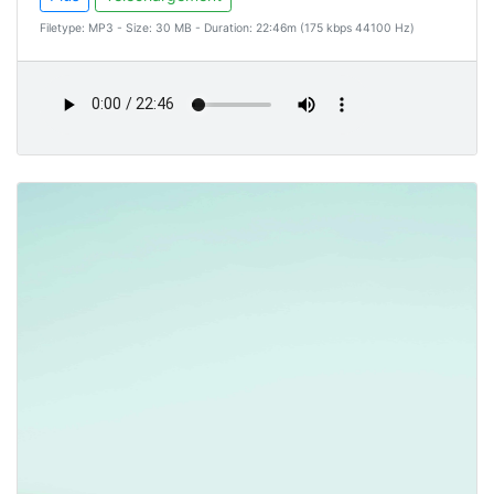
Filetype: MP3 - Size: 30 MB - Duration: 22:46m (175 kbps 44100 Hz)