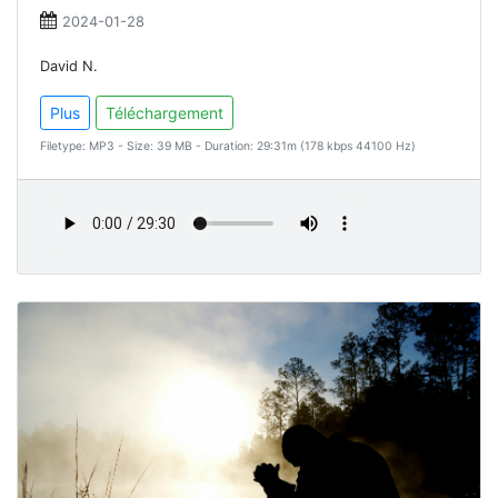
2024-01-28
David N.
Plus
Téléchargement
Filetype: MP3 - Size: 39 MB - Duration: 29:31m (178 kbps 44100 Hz)