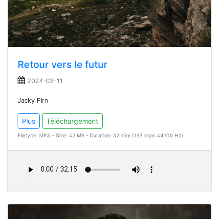
Retour vers le futur
2024-02-11
Jacky Firn
Plus
Téléchargement
Filetype: MP3 - Size: 42 MB - Duration: 32:15m (163 kbps 44100 Hz)