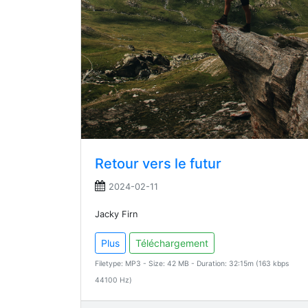
Retour vers le futur
2024-02-11
Jacky Firn
Plus
Téléchargement
Filetype: MP3 - Size: 42 MB - Duration: 32:15m (163 kbps
44100 Hz)