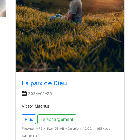
La paix de Dieu
2024-02-25
Victor Magnus
Plus
Téléchargement
Filetype: MP3 - Size: 52 MB - Duration: 42:02m (165 kbps
44100 Hz)