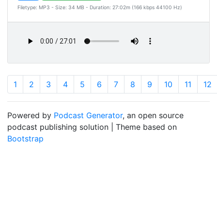
Filetype: MP3 - Size: 34 MB - Duration: 27:02m (166 kbps 44100 Hz)
1
2
3
4
5
6
7
8
9
10
11
12
Powered by
Podcast Generator
, an open source
podcast publishing solution | Theme based on
Bootstrap