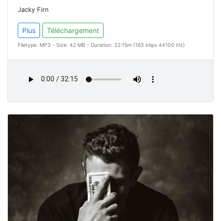
Jacky Firn
Plus
Téléchargement
Filetype: MP3 - Size: 42 MB - Duration: 32:15m (163 kbps 44100 Hz)