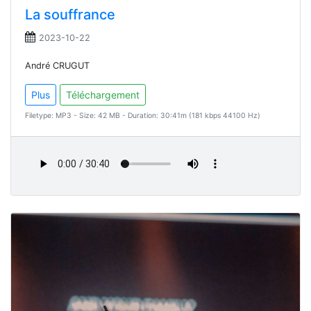
La souffrance
2023-10-22
André CRUGUT
Plus
Téléchargement
Filetype: MP3 - Size: 42 MB - Duration: 30:41m (181 kbps 44100 Hz)