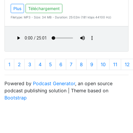
Plus
Téléchargement
Filetype: MP3 - Size: 34 MB - Duration: 25:02m (181 kbps 44100 Hz)
1
2
3
4
5
6
7
8
9
10
11
12
Powered by
Podcast Generator
, an open source
podcast publishing solution | Theme based on
Bootstrap