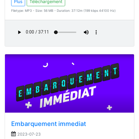
Plus
Téléchargement
Filetype: MP3 - Size: 56 MB - Duration: 37:12m (199 kbps 44100 Hz)
Embarquement immediat
2023-07-23