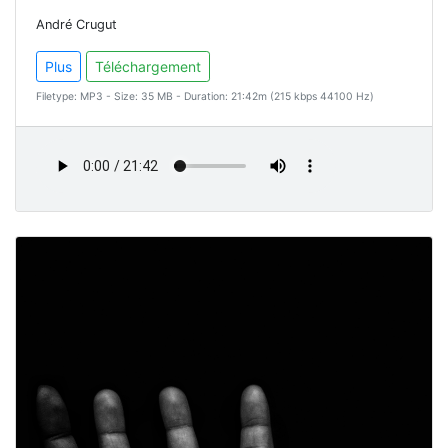
André Crugut
Plus
Téléchargement
Filetype: MP3 - Size: 35 MB - Duration: 21:42m (215 kbps 44100 Hz)