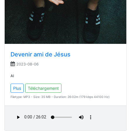
Devenir ami de Jésus
2023-08-06
Al
Plus
Téléchargement
Filetype: MP3 - Size: 35 MB - Duration: 26:02m (179 kbps 44100 Hz)