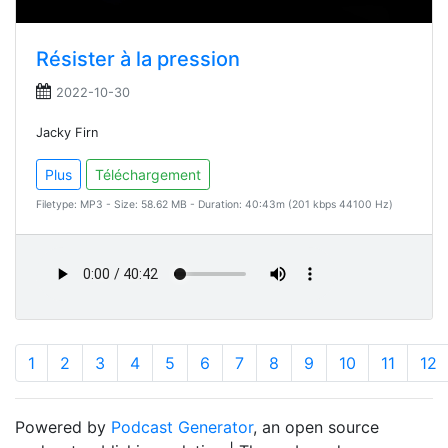
Résister à la pression
2022-10-30
Jacky Firn
Plus
Téléchargement
Filetype: MP3 - Size: 58.62 MB - Duration: 40:43m (201 kbps 44100 Hz)
1
2
3
4
5
6
7
8
9
10
11
12
Powered by
Podcast Generator
, an open source