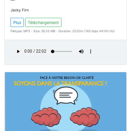
Jacky Firn
Plus
Téléchargement
Filetype: MP3 - Size: 26.33 MB - Duration: 22:03m (163 kbps 44100 Hz)