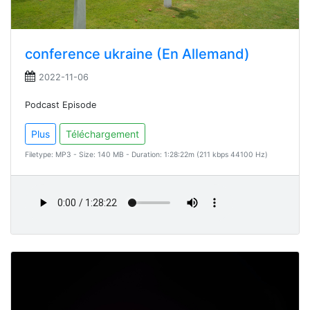
conference ukraine (En Allemand)
2022-11-06
Podcast Episode
Plus
Téléchargement
Filetype: MP3 - Size: 140 MB - Duration: 1:28:22m (211 kbps 44100 Hz)