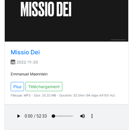
Missio Dei
2022-11-20
Emmanuel Maennlein
Plus
Téléchargement
Filetype: MP3 - Size: 35.32 MB - Duration: 52:34m (94 kbps 44100 Hz)