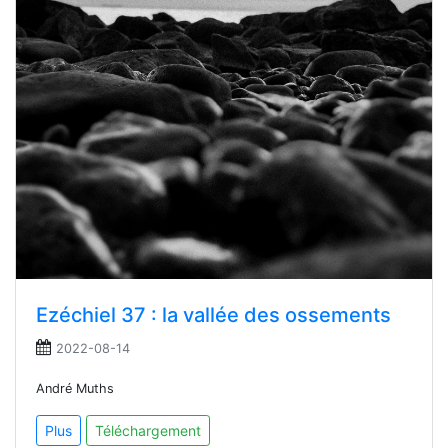
Ezéchiel 37 : la vallée des ossements
2022-08-14
André Muths
Plus
Téléchargement