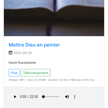
Mettre Dieu en pemier
2022-09-25
David Nussbaumer
Plus
Téléchargement
Filetype: MP3 - Size: 33.09 MB - Duration: 22:50m (198 kbps 44100 Hz)