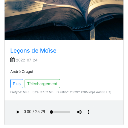
Leçons de Moïse
2022-07-24
André Crugut
Plus
Téléchargement
Filetype: MP3 - Size: 37.62 MB - Duration: 25:29m (205 kbps 44100 Hz)