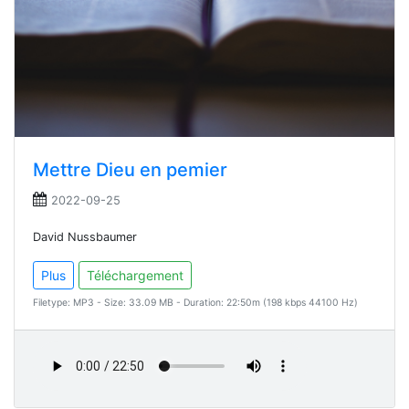
Mettre Dieu en pemier
2022-09-25
David Nussbaumer
Plus
Téléchargement
Filetype: MP3 - Size: 33.09 MB - Duration: 22:50m (198 kbps 44100 Hz)