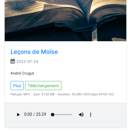
Leçons de Moïse
2022-07-24
André Crugut
Plus
Téléchargement
Filetype: MP3 - Size: 37.62 MB - Duration: 25:29m (205 kbps 44100 Hz)