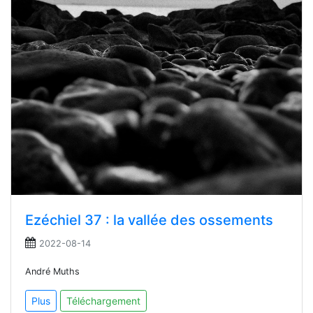
Ezéchiel 37 : la vallée des ossements
2022-08-14
André Muths
Plus
Téléchargement