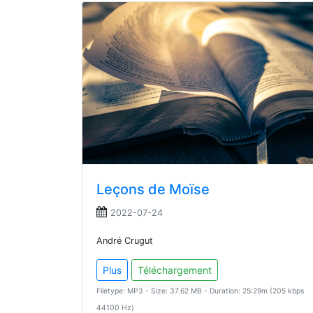
Leçons de Moïse
2022-07-24
André Crugut
Plus
Téléchargement
Filetype: MP3 - Size: 37.62 MB - Duration: 25:29m (205 kbps
44100 Hz)