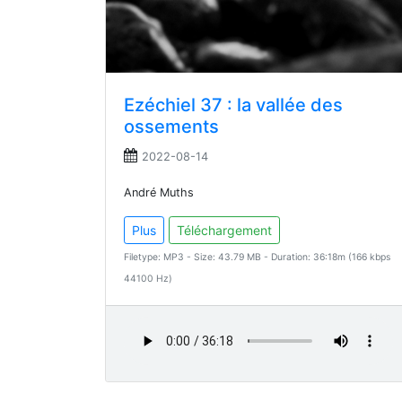
Ezéchiel 37 : la vallée des
ossements
2022-08-14
André Muths
Plus
Téléchargement
Filetype: MP3 - Size: 43.79 MB - Duration: 36:18m (166 kbps
44100 Hz)