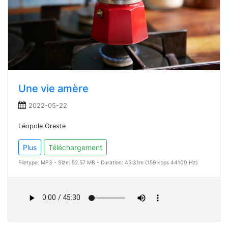
Une vie amère
2022-05-22
Léopole Oreste
Plus
Téléchargement
Filetype: MP3 - Size: 52.57 MB - Duration: 45:31m (159 kbps 44100 Hz)