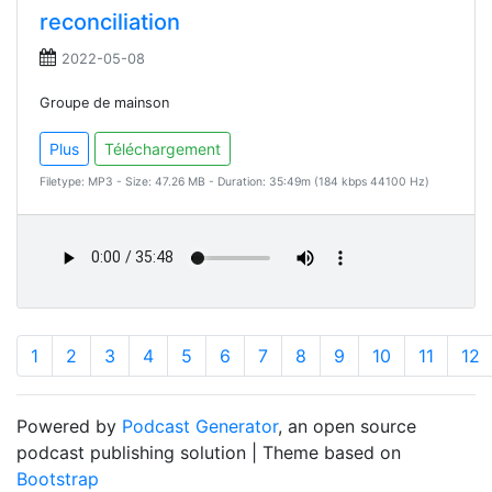
reconciliation
2022-05-08
Groupe de mainson
Plus
Téléchargement
Filetype: MP3 - Size: 47.26 MB - Duration: 35:49m (184 kbps 44100 Hz)
1
2
3
4
5
6
7
8
9
10
11
12
Powered by
Podcast Generator
, an open source
podcast publishing solution | Theme based on
Bootstrap