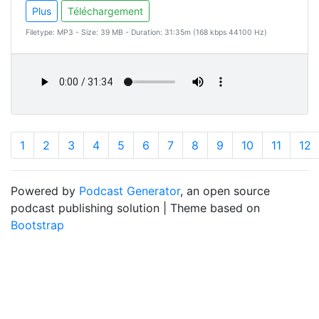
Plus
Téléchargement
Filetype: MP3 - Size: 39 MB - Duration: 31:35m (168 kbps 44100 Hz)
1
2
3
4
5
6
7
8
9
10
11
12
Powered by
Podcast Generator
, an open source
podcast publishing solution | Theme based on
Bootstrap