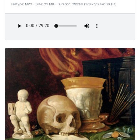
Filetype: MP3 - Size: 39 MB - Duration: 29:21m (178 kbps 44100 Hz)