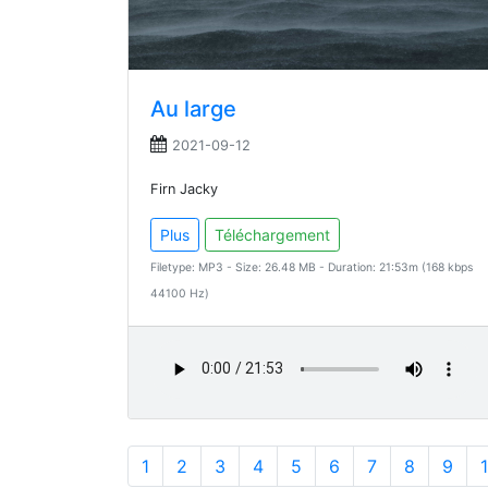
Au large
2021-09-12
Firn Jacky
Plus
Téléchargement
Filetype: MP3 - Size: 26.48 MB - Duration: 21:53m (168 kbps
44100 Hz)
1
2
3
4
5
6
7
8
9