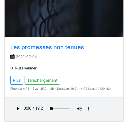
Les promesses non tenues
2021-07-04
D. Nussbaumer
Plus
Téléchargement
Filetype: MP3 - Size: 25.04 MB - Duration: 19:21m (179 kbps 44100 Hz)