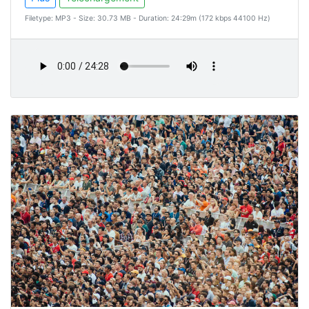
Filetype: MP3 - Size: 30.73 MB - Duration: 24:29m (172 kbps 44100 Hz)