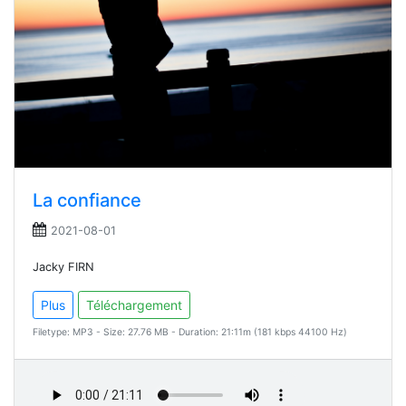
La confiance
2021-08-01
Jacky FIRN
Plus
Téléchargement
Filetype: MP3 - Size: 27.76 MB - Duration: 21:11m (181 kbps 44100 Hz)