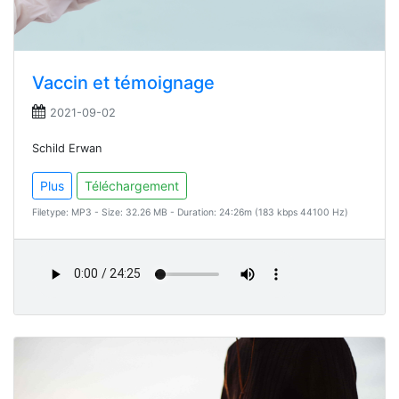
Vaccin et témoignage
2021-09-02
Schild Erwan
Plus
Téléchargement
Filetype: MP3 - Size: 32.26 MB - Duration: 24:26m (183 kbps 44100 Hz)