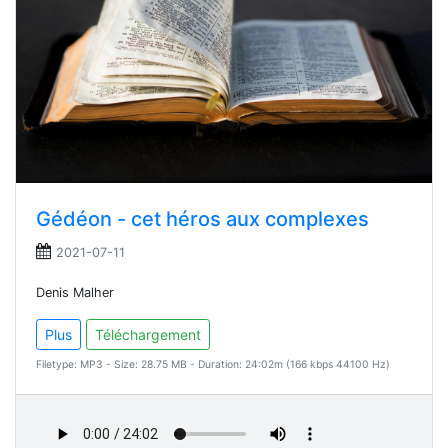
Gédéon - cet héros aux complexes
2021-07-11
Denis Malher
Plus
Téléchargement
Filetype: MP3 - Size: 28.75 MB - Duration: 24:02m (166 kbps 44100 Hz)