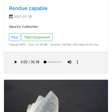
Rendue capable
2021-07-18
Maurice Vuilleumier
Plus
Téléchargement
Filetype: MP3 - Size: 43.36 MB - Duration: 36:38m (164 kbps 44100 Hz)