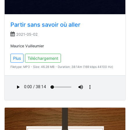
Partir sans savoir où aller
2021-05-02
Maurice Vuilleumier
Plus
Téléchargement
Filetype: MP3 - Size: 46.28 MB - Duration: 38:14m (169 kbps 44100 Hz)