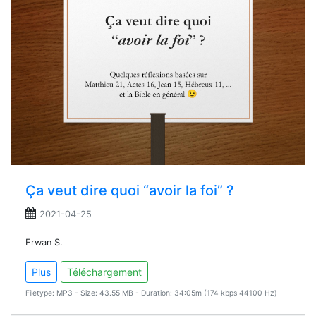
Ça veut dire quoi “avoir la foi” ?
2021-04-25
Erwan S.
Plus
Téléchargement
Filetype: MP3 - Size: 43.55 MB - Duration: 34:05m (174 kbps 44100 Hz)