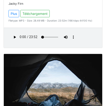
Jacky Firn
Plus
Téléchargement
Filetype: MP3 - Size: 28.49 MB - Duration: 23:52m (166 kbps 44100 Hz)