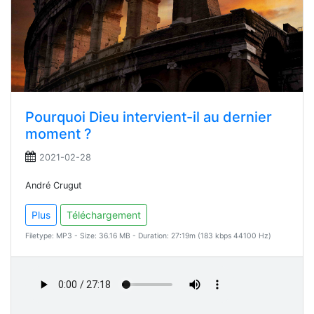
Pourquoi Dieu intervient-il au dernier
moment ?
2021-02-28
André Crugut
Plus
Téléchargement
Filetype: MP3 - Size: 36.16 MB - Duration: 27:19m (183 kbps 44100 Hz)