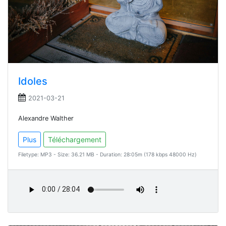
Idoles
2021-03-21
Alexandre Walther
Plus
Téléchargement
Filetype: MP3 - Size: 36.21 MB - Duration: 28:05m (178 kbps 48000 Hz)