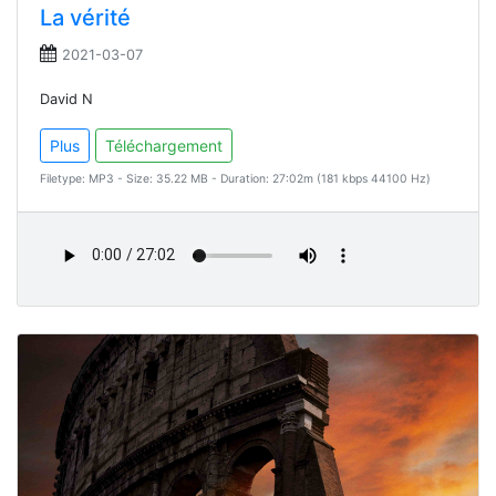
La vérité
2021-03-07
David N
Plus
Téléchargement
Filetype: MP3 - Size: 35.22 MB - Duration: 27:02m (181 kbps 44100 Hz)