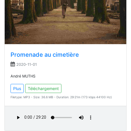
Promenade au cimetière
2020-11-01
André MUTHS
Plus
Téléchargement
Filetype: MP3 - Size: 36.6 MB - Duration: 29:21m (173 kbps 44100 Hz)