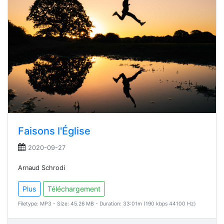
Faisons l'Église
2020-09-27
Arnaud Schrodi
Plus
Téléchargement
Filetype: MP3 - Size: 45.26 MB - Duration: 33:01m (190 kbps 44100 Hz)