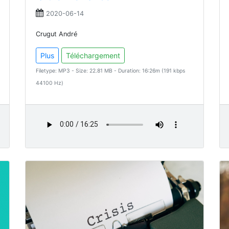
2020-06-14
Crugut André
Plus
Téléchargement
Filetype: MP3 - Size: 22.81 MB - Duration: 16:26m (191 kbps
44100 Hz)