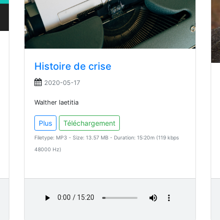
Histoire de crise
2020-05-17
Walther laetitia
Plus
Téléchargement
Filetype: MP3 - Size: 13.57 MB - Duration: 15:20m (119 kbps
48000 Hz)