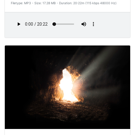
Filetype: MP3 - Size: 17.28 MB - Duration: 20:22m (115 kbps 48000 Hz)