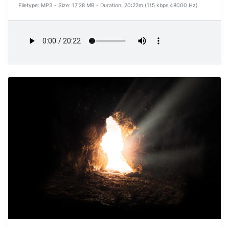
Filetype: MP3 - Size: 17.28 MB - Duration: 20:22m (115 kbps 48000 Hz)