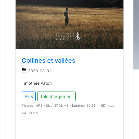
Collines et vallées
2020-03-01
Timothée Paton
Plus
Téléchargement
Filetype: MP3 - Size: 57.08 MB - Duration: 50:35m (157 kbps
44100 Hz)