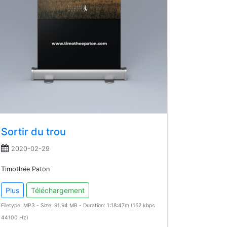
Sortir du trou
2020-02-29
Timothée Paton
Plus
Téléchargement
Filetype: MP3 - Size: 91.94 MB - Duration: 1:18:47m (162 kbps
44100 Hz)