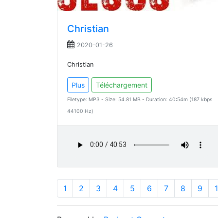
Christian
2020-01-26
Christian
Plus
Téléchargement
Filetype: MP3 - Size: 54.81 MB - Duration: 40:54m (187 kbps
44100 Hz)
1
2
3
4
5
6
7
8
9