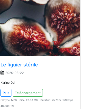
Le figuier stérile
2020-03-22
Karine Del
Plus
Téléchargement
Filetype: MP3 - Size: 23.83 MB - Duration: 25:23m (129 kbps
48000 Hz)