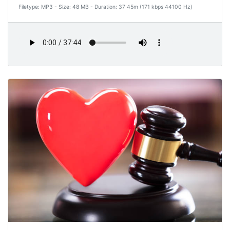
Filetype: MP3 - Size: 48 MB - Duration: 37:45m (171 kbps 44100 Hz)