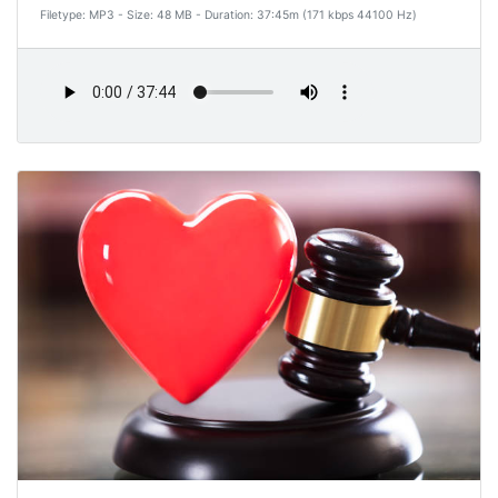
Filetype: MP3 - Size: 48 MB - Duration: 37:45m (171 kbps 44100 Hz)