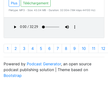
Plus
Téléchargement
Filetype: MP3 - Size: 43.04 MB - Duration: 32:30m (184 kbps 44100 Hz)
1
2
3
4
5
6
7
8
9
10
11
12
Powered by
Podcast Generator
, an open source
podcast publishing solution | Theme based on
Bootstrap