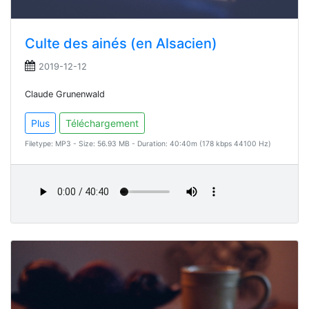
Culte des ainés (en Alsacien)
2019-12-12
Claude Grunenwald
Plus
Téléchargement
Filetype: MP3 - Size: 56.93 MB - Duration: 40:40m (178 kbps 44100 Hz)