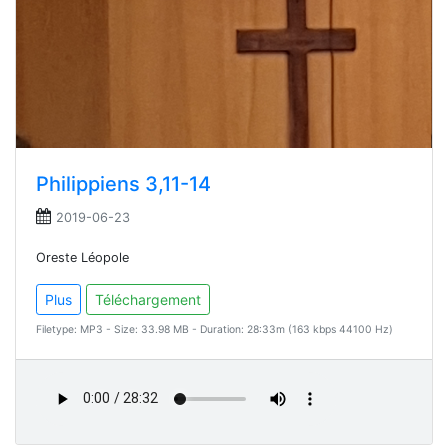
Philippiens 3,11-14
2019-06-23
Oreste Léopole
Plus
Téléchargement
Filetype: MP3 - Size: 33.98 MB - Duration: 28:33m (163 kbps 44100 Hz)