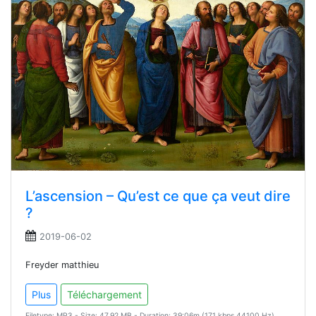
L’ascension – Qu’est ce que ça veut dire
?
2019-06-02
Freyder matthieu
Plus
Téléchargement
Filetype: MP3 - Size: 47.92 MB - Duration: 39:06m (171 kbps 44100 Hz)