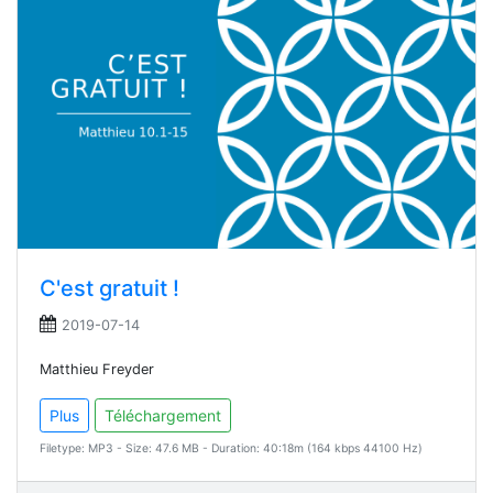
C'est gratuit !
2019-07-14
Matthieu Freyder
Plus
Téléchargement
Filetype: MP3 - Size: 47.6 MB - Duration: 40:18m (164 kbps 44100 Hz)