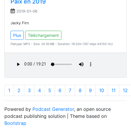
Paix en 2019
2019-01-06
Jacky Firn
Plus
Téléchargement
Filetype: MP3 - Size: 24.18 MB - Duration: 19:22m (167 kbps 44100 Hz)
1
2
3
4
5
6
7
8
9
10
11
12
Powered by
Podcast Generator
, an open source
podcast publishing solution | Theme based on
Bootstrap