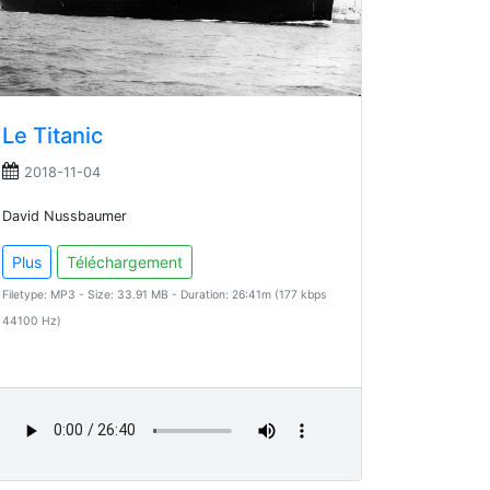
Le Titanic
2018-11-04
David Nussbaumer
Plus
Téléchargement
Filetype: MP3 - Size: 33.91 MB - Duration: 26:41m (177 kbps
44100 Hz)