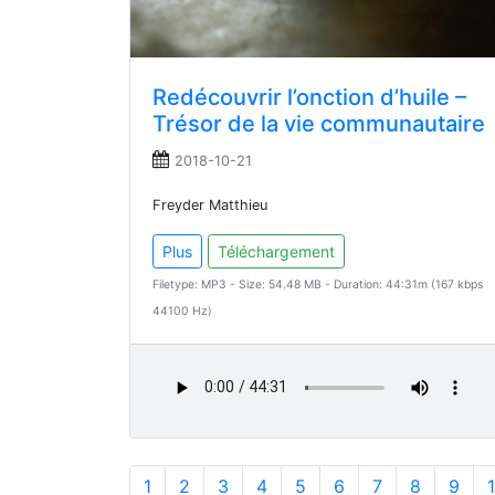
Redécouvrir l’onction d’huile –
Trésor de la vie communautaire
2018-10-21
Freyder Matthieu
Plus
Téléchargement
Filetype: MP3 - Size: 54.48 MB - Duration: 44:31m (167 kbps
44100 Hz)
1
2
3
4
5
6
7
8
9