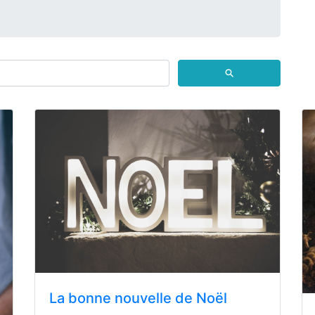
⚲
La bonne nouvelle de Noël