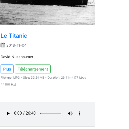
Le Titanic
2018-11-04
David Nussbaumer
Plus
Téléchargement
Filetype: MP3 - Size: 33.91 MB - Duration: 26:41m (177 kbps
44100 Hz)