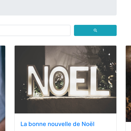
⚲
La bonne nouvelle de Noël