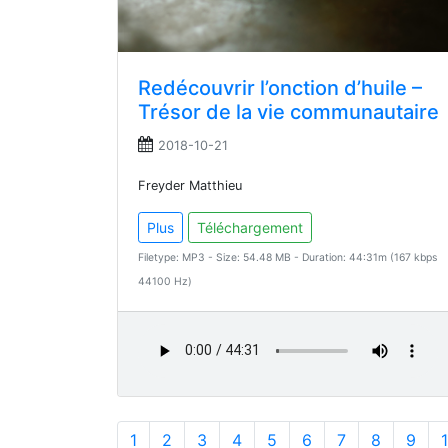
Redécouvrir l’onction d’huile –
Trésor de la vie communautaire
2018-10-21
Freyder Matthieu
Plus
Téléchargement
Filetype: MP3 - Size: 54.48 MB - Duration: 44:31m (167 kbps
44100 Hz)
1
2
3
4
5
6
7
8
9