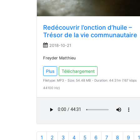
Redécouvrir l’onction d’huile –
Trésor de la vie communautaire
2018-10-21
Freyder Matthieu
Plus
Téléchargement
Filetype: MP3 - Size: 54.48 MB - Duration: 44:31m (167 kbps
44100 Hz)
1
2
3
4
5
6
7
8
9