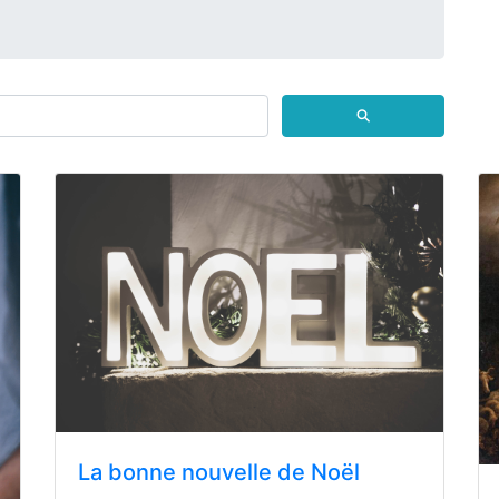
⚲
La bonne nouvelle de Noël