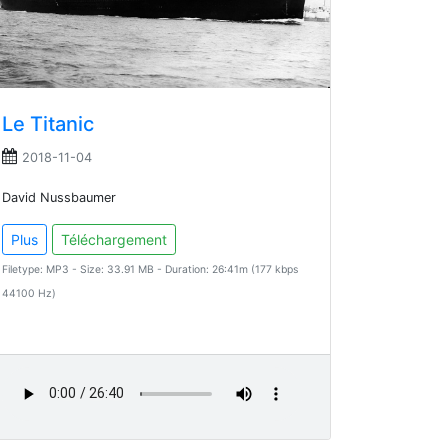
Le Titanic
2018-11-04
David Nussbaumer
Plus
Téléchargement
Filetype: MP3 - Size: 33.91 MB - Duration: 26:41m (177 kbps
44100 Hz)