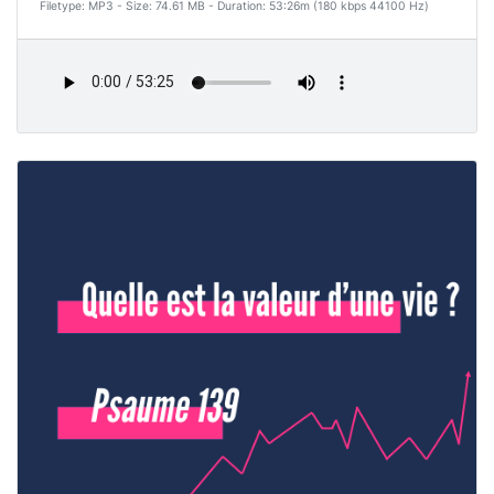
Filetype: MP3 - Size: 74.61 MB - Duration: 53:26m (180 kbps 44100 Hz)