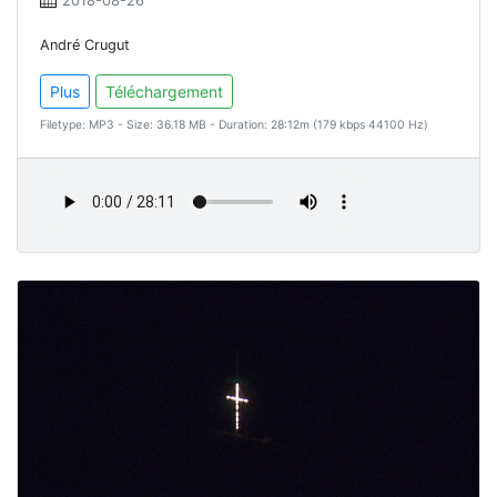
2018-08-26
André Crugut
Plus
Téléchargement
Filetype: MP3 - Size: 36.18 MB - Duration: 28:12m (179 kbps 44100 Hz)