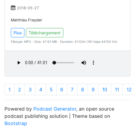
2018-05-27
Matthieu Freyder
Plus
Téléchargement
Filetype: MP3 - Size: 47.43 MB - Duration: 41:02m (161 kbps 44100 Hz)
1
2
3
4
5
6
7
8
9
10
11
12
Powered by
Podcast Generator
, an open source
podcast publishing solution | Theme based on
Bootstrap