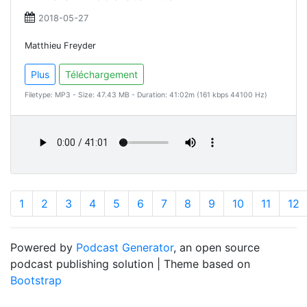
2018-05-27
Matthieu Freyder
Plus
Téléchargement
Filetype: MP3 - Size: 47.43 MB - Duration: 41:02m (161 kbps 44100 Hz)
1
2
3
4
5
6
7
8
9
10
11
12
Powered by
Podcast Generator
, an open source
podcast publishing solution | Theme based on
Bootstrap