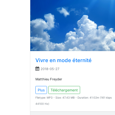
Vivre en mode éternité
2018-05-27
Matthieu Freyder
Plus
Téléchargement
Filetype: MP3 - Size: 47.43 MB - Duration: 41:02m (161 kbps
44100 Hz)