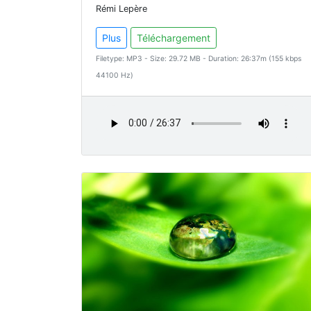
Rémi Lepère
Plus
Téléchargement
Filetype: MP3 - Size: 29.72 MB - Duration: 26:37m (155 kbps
44100 Hz)