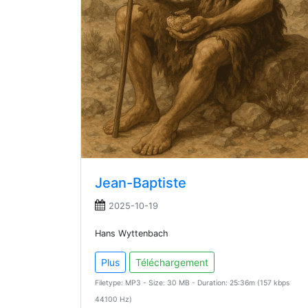
Jean-Baptiste
2025-10-19
Hans Wyttenbach
Plus
Téléchargement
Filetype: MP3 - Size: 30 MB - Duration: 25:36m (157 kbps
44100 Hz)