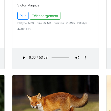
Victor Magnus
Plus
Téléchargement
Filetype: MP3 - Size: 67 MB - Duration: 53:09m (168 kbps
44100 Hz)