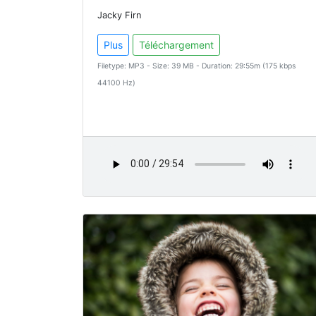
Jacky Firn
Plus
Téléchargement
Filetype: MP3 - Size: 39 MB - Duration: 29:55m (175 kbps
44100 Hz)