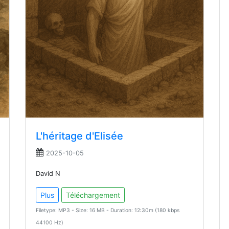
L'héritage d'Elisée
2025-10-05
David N
Plus
Téléchargement
Filetype: MP3 - Size: 16 MB - Duration: 12:30m (180 kbps
44100 Hz)