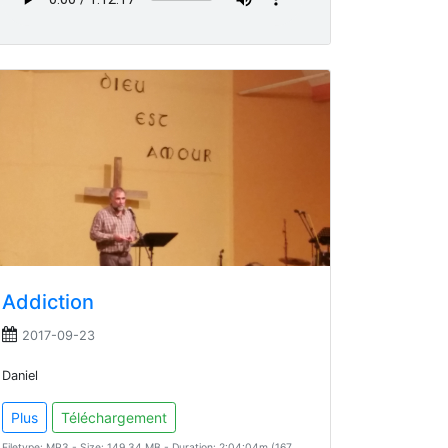
Addiction
2017-09-23
Daniel
Plus
Téléchargement
Filetype: MP3 - Size: 149.34 MB - Duration: 2:04:04m (167