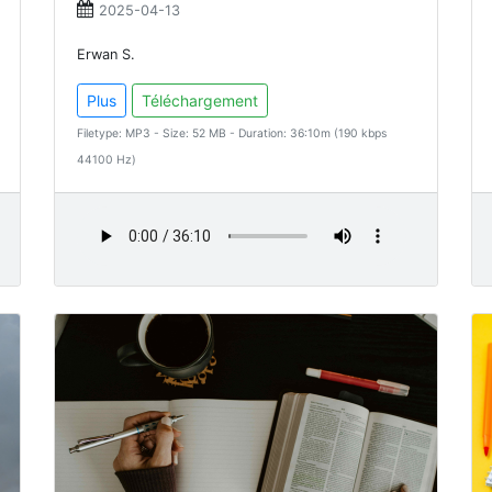
2025-04-13
Erwan S.
Plus
Téléchargement
Filetype: MP3 - Size: 52 MB - Duration: 36:10m (190 kbps
44100 Hz)