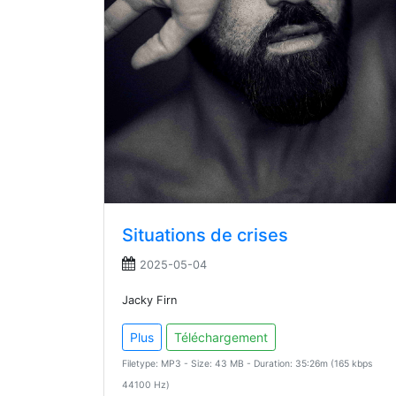
Situations de crises
2025-05-04
Jacky Firn
Plus
Téléchargement
Filetype: MP3 - Size: 43 MB - Duration: 35:26m (165 kbps
44100 Hz)