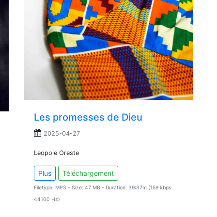
Les promesses de Dieu
2025-04-27
Leopole Oreste
Plus
Téléchargement
Filetype: MP3 - Size: 47 MB - Duration: 39:37m (159 kbps
44100 Hz)