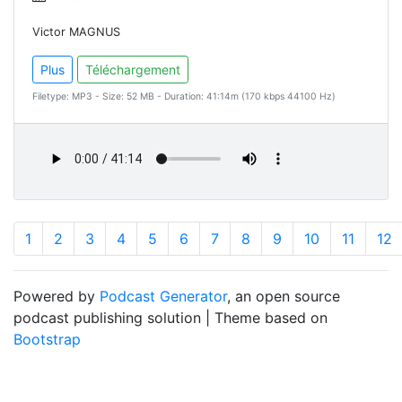
Victor MAGNUS
Plus
Téléchargement
Filetype: MP3 - Size: 52 MB - Duration: 41:14m (170 kbps 44100 Hz)
1
2
3
4
5
6
7
8
9
10
11
12
Powered by
Podcast Generator
, an open source
podcast publishing solution | Theme based on
Bootstrap