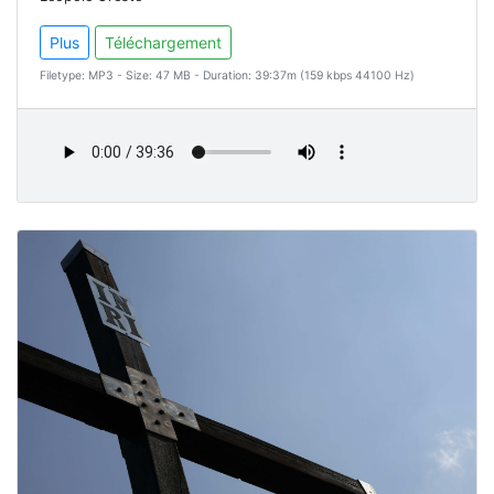
Plus
Téléchargement
Filetype: MP3 - Size: 47 MB - Duration: 39:37m (159 kbps 44100 Hz)