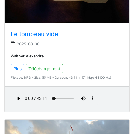
Le tombeau vide
2025-03-30
Walther Alexandre
Plus
Téléchargement
Filetype: MP3 - Size: 55 MB - Duration: 43:11m (171 kbps 44100 Hz)