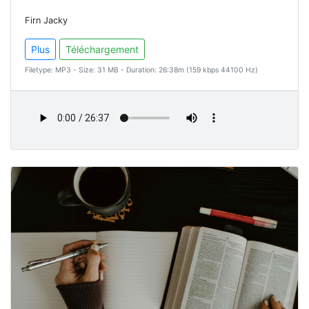
Firn Jacky
Plus
Téléchargement
Filetype: MP3 - Size: 31 MB - Duration: 26:38m (159 kbps 44100 Hz)