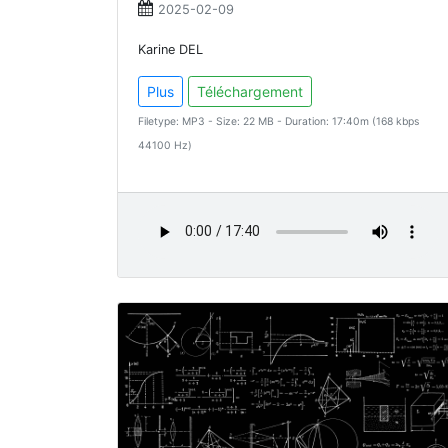
2025-02-09
Karine DEL
Plus
Téléchargement
Filetype: MP3 - Size: 22 MB - Duration: 17:40m (168 kbps
44100 Hz)