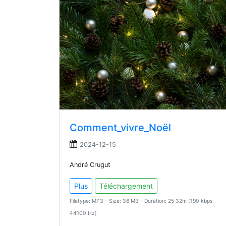
Comment_vivre_Noël
2024-12-15
André Crugut
Plus
Téléchargement
Filetype: MP3 - Size: 36 MB - Duration: 25:32m (190 kbps
44100 Hz)