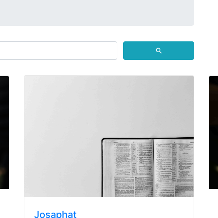
⚲
Josaphat