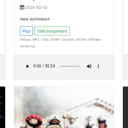
2025-02-02
Hans wyttenbach
Plus
Téléchargement
Filetype: MP3 - Size: 36 MB - Duration: 30:25m (159 kbps
44100 Hz)