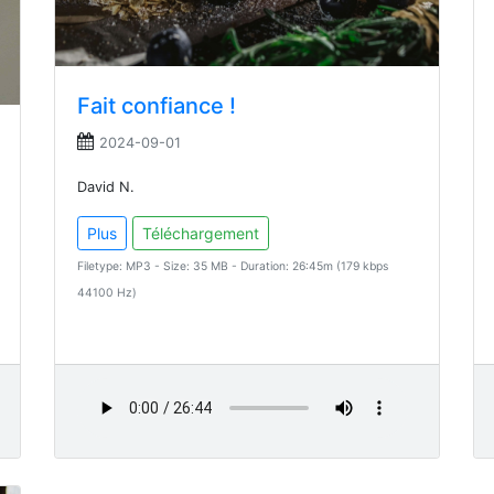
Fait confiance !
2024-09-01
David N.
Plus
Téléchargement
Filetype: MP3 - Size: 35 MB - Duration: 26:45m (179 kbps
44100 Hz)