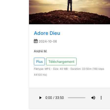
Adore Dieu
2024-10-06
André M.
Plus
Téléchargement
Filetype: MP3 - Size: 40 MB - Duration: 33:50m (160 kbps
44100 Hz)