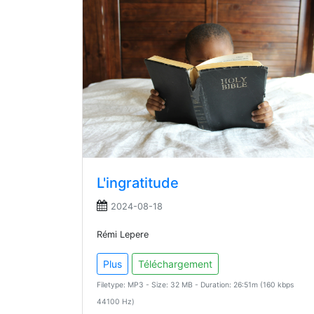
L'ingratitude
2024-08-18
Rémi Lepere
Plus
Téléchargement
Filetype: MP3 - Size: 32 MB - Duration: 26:51m (160 kbps
44100 Hz)